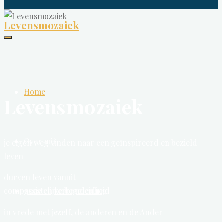
Levensmozaiek
Home
Levensmozaiek
Over mij
je eigen weg vinden naar een geïnspireerd en bezield
leven
durven leven vanuit
geestelijke begeleiding
compassie en verbondenheid
in vrede met jezelf, de anderen en de Ander